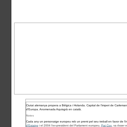
Ciutat alemanya propera a Bélgica i Holanda. Capital de l'imperi de Carlemany
d'Europa. Anomenada Aquisgrà en català.
Notes
Cada any un personatge europeu reb un premi pel seu treball en favor de l'i
d'Estaing
i el 2004 l'ex-president del Parlament europeu,
Pat Cox
, va ésser 