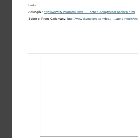
Links
Aquisgrà :
http://www-i5.informatik.rwth-......achen.de/mjf/stadt-aachen.html
Sobre el Premi Carlemany:
http://www.citymayors.com/feat......agne.html#An